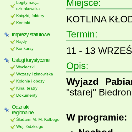
Miejsce:
Legitymacja
członkowska
Książki, foldery
KOTLINA KŁO
Kontakt
Termin:
Imprezy statutowe
Rajdy
11 - 13 WRZEŚ
Konkursy
Usługi turystyczne
Opis:
Wycieczki
Wczasy i zimowiska
Wyjazd Pabia
Kolonie i obozy
Kina, teatry
"starej" Biedro
Dokumenty
i godz. 
Odznaki
regionalne
W programie:
Śladami M. M. Kolbego
Woj. łódzkiego