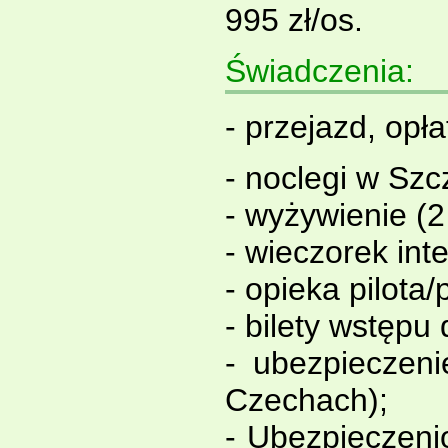
995 zł/os.
Świadczenia:
- przejazd, opł
- noclegi w Szc
- wyżywienie (2
- wieczorek int
- opieka pilota
- bilety wstępu
- ubezpieczen
Czechach);
- Ubezpieczen