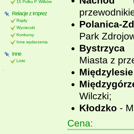
Nachod (
15 Pułku P. Wilków
przewodniki
Relacje z imprez
Rajdy
Polanica-Zd
Wycieczki
Park Zdrojow
Konkursy
Inne wydarzenia
Bystrzyca 
Inne
Miasta z pr
Linki
Międzylesie
Międzygórz
Wilczki;
Kłodzko
- Mi
Cena: