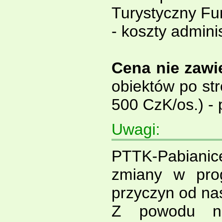
Turystyczny F
- koszty admini
Cena nie zawi
obiektów po stro
500 CzK/os.) - p
Uwagi:
PTTK-Pabiani
zmiany w pro
przyczyn od na
Z powodu nie