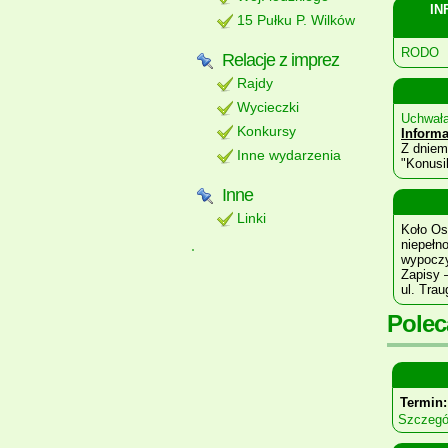
IN
15 Pułku P. Wilków
RODO
Relacje z imprez
Rajdy
Wycieczki
Uchwał
Konkursy
Informa
Z dniem
Inne wydarzenia
"Konusi
Inne
Linki
Koło Os
niepełn
wypoczy
Zapisy 
ul. Trau
Polec
Termin: 
Szczegó