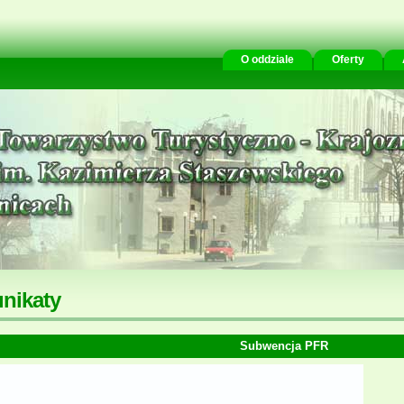
O oddziale
Oferty
nikaty
Subwencja PFR