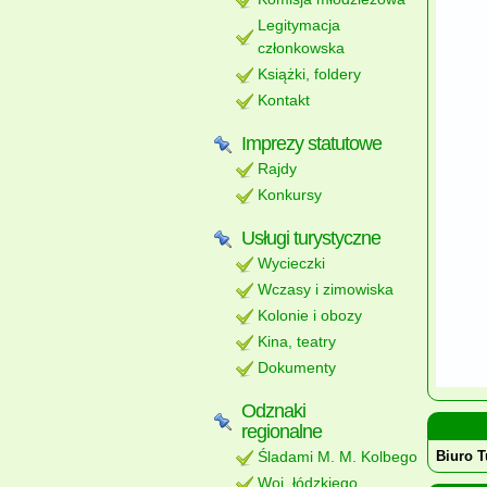
Legitymacja
członkowska
Książki, foldery
Kontakt
Imprezy statutowe
Rajdy
Konkursy
Usługi turystyczne
Wycieczki
Wczasy i zimowiska
Kolonie i obozy
Kina, teatry
Dokumenty
Odznaki
regionalne
Śladami M. M. Kolbego
Biuro T
Woj. łódzkiego