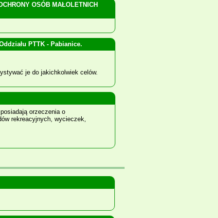
 OCHRONY OSÓB MAŁOLETNICH
ddziału PTTK - Pabianice.
stywać je do jakichkolwiek celów.
posiadają orzeczenia o
dów rekreacyjnych, wycieczek,