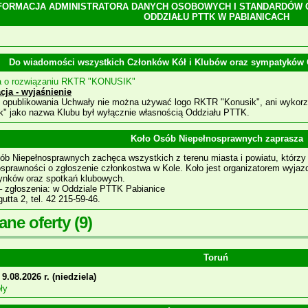
FORMACJA ADMINISTRATORA DANYCH OSOBOWYCH I STANDARDÓW
ODDZIAŁU PTTK W PABIANICACH
Do wiadomości wszystkich Członków Kół i Klubów oraz sympatyków O
a o rozwiązaniu RKTR "KONUSIK"
cja - wyjaśnienie
 opublikowania Uchwały nie można używać logo RKTR "Konusik", ani wykorzy
k" jako nazwa Klubu był wyłącznie własnością Oddziału PTTK.
Koło Osób Niepełnosprawnych zaprasza
ób Niepełnosprawnych zachęca wszystkich z terenu miasta i powiatu, którzy 
osprawności o zgłoszenie członkostwa w Kole. Koło jest organizatorem wyjaz
nków oraz spotkań klubowych.
– zgłoszenia: w Oddziale PTTK Pabianice
gutta 2, tel. 42 215-59-46.
ane oferty
(9)
Toruń
9.08.2026 r. (niedziela)
ły